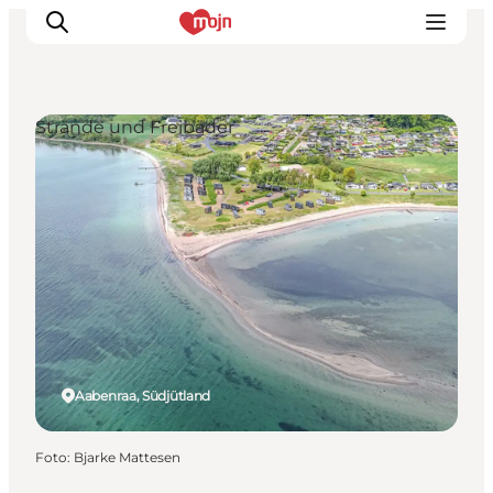
Strände und Freibäder
Erlebnisse
Städte und Regionen
Events
Übernachtung
Plane deine Reise
Booking
Aabenraa, Südjütland
Foto
:
Bjarke Mattesen