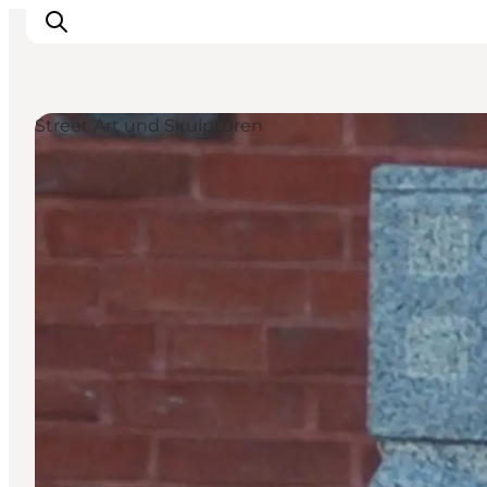
Street Art und Skulpturen
Erlebnisse
Städte und Regionen
Events
Übernachtung
Plane deine Reise
Booking