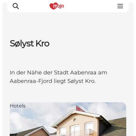
Sølyst Kro
Erlebnisse
Städte und Regionen
Events
In der Nähe der Stadt Aabenraa am
Übernachtung
Aabenraa-Fjord liegt Sølyst Kro.
Plane deine Reise
Booking
Hotels