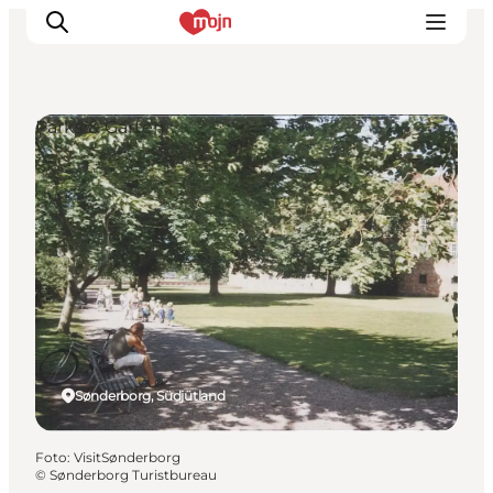
Parks & Gärten
Erlebnisse
Städte und Regionen
Events
Übernachtung
Plane deine Reise
Booking
Sønderborg, Südjütland
Foto
:
VisitSønderborg
©
Sønderborg Turistbureau