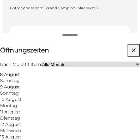
Foto
:
Sønderborg Strand Camping (Madeskov)
Öffnungszeiten anzeigen
Öffnungszeiten
Website besuchen
Hunde erlaubt
Nach Monat filtern
8 August
Freunde, Mein Partner, Mir selbst
Samstag
9 August
Sonntag
10 August
Montag
11 August
Dienstag
12 August
Mittwoch
Mit den guten Segel- und Angelmöglichkeiten
13 August