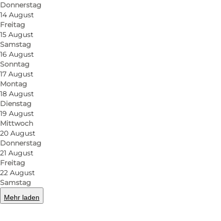
Donnerstag
ist das naturschöne Gebiet am Augustenborg
14 August
Fjord für Angler gut geeignet. Es gibt auch eine
Freitag
Anlegebrücke für kleine Motorboote.
15 August
Samstag
16 August
Der gemütliche Familienplatz ist mit allen
Sonntag
17 August
modernen Bequemlichkeiten ausgestattet:
Montag
Wickel-, Behinderten- und Waschraum.
18 August
Münztelefon. Benutze auch den
Dienstag
19 August
Aufenthaltsraum mit TV. Spielplatz und Kiosk.
Mittwoch
Verleih von Hütte und Ferienwohnung.
20 August
Donnerstag
21 August
Sønderborg Strand Camping liegt nur 6
Freitag
Kilometer von der Stadt Sønderborg entfernt,
22 August
Samstag
wo es im Sommer zahlreiche Einkaufs- und
Mehr laden
Aktivitätsmöglichkeiten gibt.