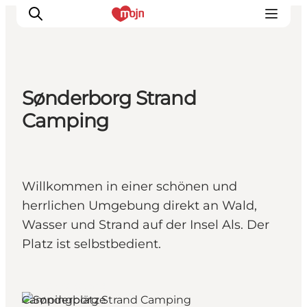
Sønderborg Strand
Erlebnisse
Camping
Städte und Regionen
Events
Übernachtung
Willkommen in einer schönen und
Plane deine Reise
herrlichen Umgebung direkt an Wald,
Booking
Wasser und Strand auf der Insel Als. Der
Platz ist selbstbedient.
Als, Südjütland
Campingplätze