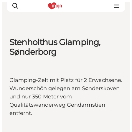
Stenholthus Glamping,
Erlebnisse
Sønderborg
Städte und Regionen
Events
Übernachtung
Glamping-Zelt mit Platz für 2 Erwachsene.
Plane deine Reise
Wunderschön gelegen am Sønderskoven
Booking
und nur 350 Meter vom
Qualitätswanderweg Gendarmstien
entfernt.