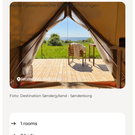
Außergewöhnliche Übernachtungen
Sønderborg, Südjütland
Foto
:
Destination Sønderjylland - Sønderborg
1
rooms