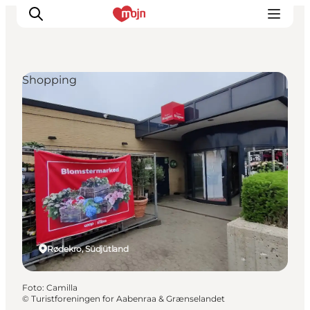
Shopping
Erlebnisse
Städte und Regionen
Events
Übernachtung
Plane deine Reise
Booking
Rødekro, Südjütland
Foto
:
Camilla
©
Turistforeningen for Aabenraa & Grænselandet