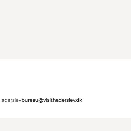
Haderslev
bureau@visithaderslev.dk