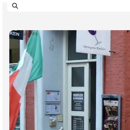
Restaurants
Erlebnisse
Städte und Regionen
Events
Übernachtung
Plane deine Reise
Booking