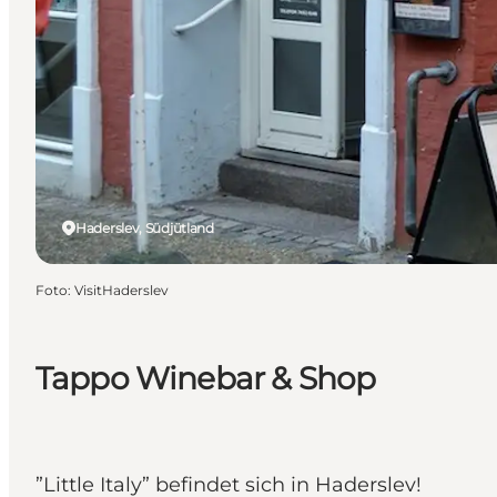
Haderslev, Südjütland
Foto
:
VisitHaderslev
Tappo Winebar & Shop
”Little Italy” befindet sich in Haderslev!