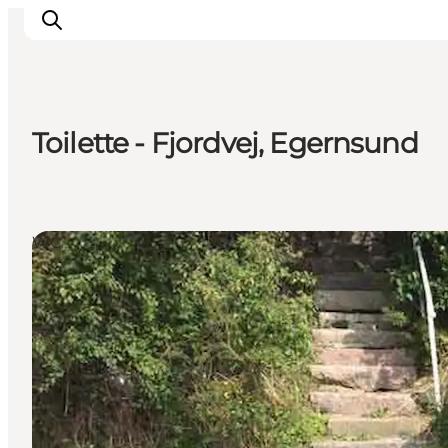
Toilette - Fjordvej, Egernsund
Erlebnisse
Städte und Regionen
Events
WC
Übernachtung
Plane deine Reise
Booking