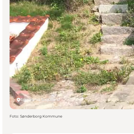
Egernsund, Südjütland
Foto
:
Sønderborg Kommune