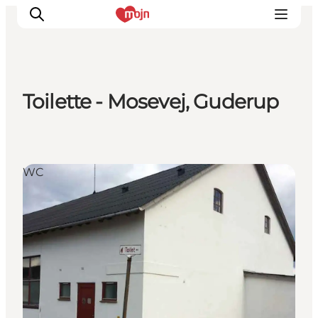
Toilette - Mosevej, Guderup
Erlebnisse
Städte und Regionen
Events
WC
Übernachtung
Plane deine Reise
Booking