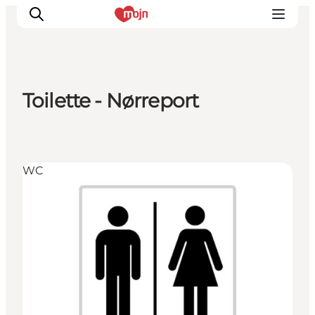
Toilette - Nørreport
Erlebnisse
Städte und Regionen
Events
WC
Übernachtung
Plane deine Reise
Booking