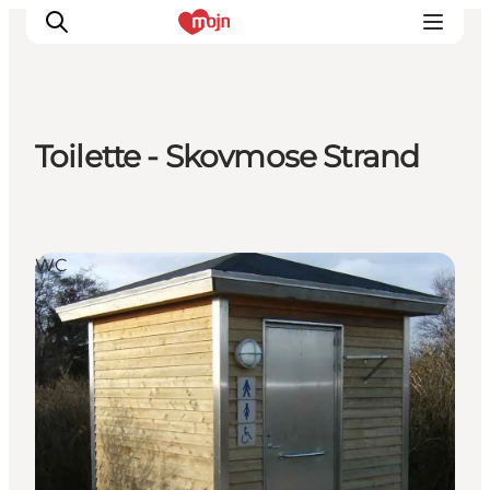
Toilette - Skovmose Strand
Erlebnisse
Städte und Regionen
Events
WC
Übernachtung
Plane deine Reise
Booking