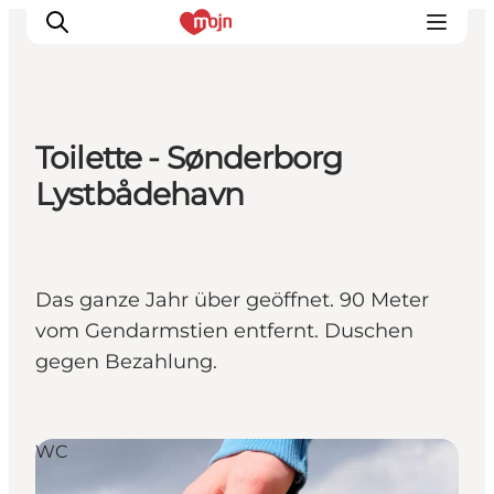
Toilette - Sønderborg
Erlebnisse
Lystbådehavn
Städte und Regionen
Events
Übernachtung
Das ganze Jahr über geöffnet. 90 Meter
Plane deine Reise
vom Gendarmstien entfernt. Duschen
Booking
gegen Bezahlung.
WC