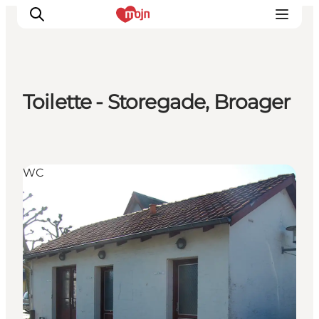
Toilette - Storegade, Broager
Erlebnisse
Städte und Regionen
Events
WC
Übernachtung
Plane deine Reise
Booking