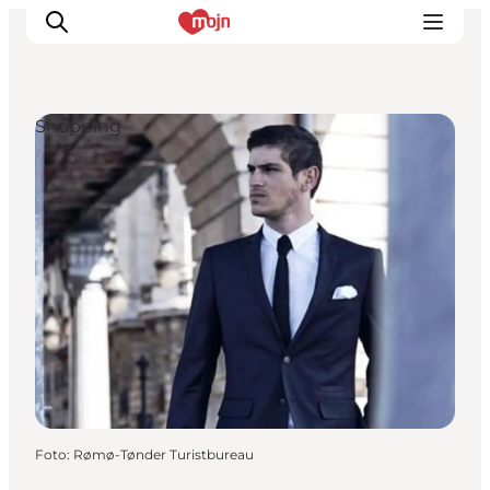
Shopping
Erlebnisse
Städte und Regionen
Events
Übernachtung
Plane deine Reise
Booking
Foto
:
Rømø-Tønder Turistbureau