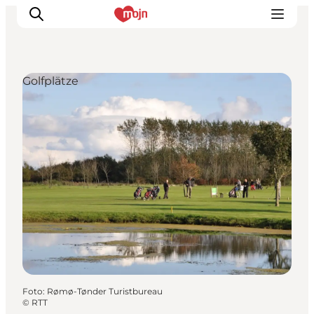
Golfplätze
Erlebnisse
Städte und Regionen
Events
Übernachtung
Plane deine Reise
Booking
Foto
:
Rømø-Tønder Turistbureau
©
RTT