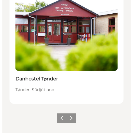
Danhostel Tønder
Tønder, Südjütland
Zurück
Weiter