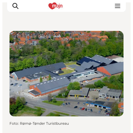
Sport und Aktivitäten
Erlebnisse
Städte und Regionen
Events
Übernachtung
Plane deine Reise
Booking
Foto
:
Rømø-Tønder Turistbureau