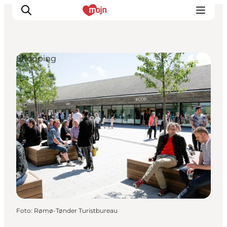
Shopping
Erlebnisse
Städte und Regionen
Events
Übernachtung
Plane deine Reise
Booking
Foto
:
Rømø-Tønder Turistbureau