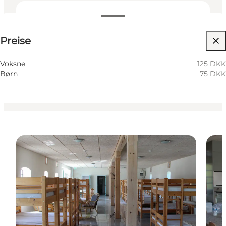
Preise anzeigen
Preise
36
beds
Hunde erlaubt
Voksne
125 DKK
Børn
75 DKK