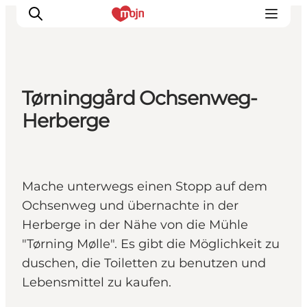
Tørninggård Ochsenweg-
Erlebnisse
Herberge
Städte und Regionen
Events
Übernachtung
Mache unterwegs einen Stopp auf dem
Plane deine Reise
Ochsenweg und übernachte in der
Booking
Herberge in der Nähe von die Mühle
"Tørning Mølle". Es gibt die Möglichkeit zu
duschen, die Toiletten zu benutzen und
Lebensmittel zu kaufen.