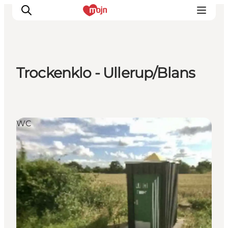
Trockenklo - Ullerup/Blans
Erlebnisse
Städte und Regionen
Events
WC
Übernachtung
Plane deine Reise
Booking