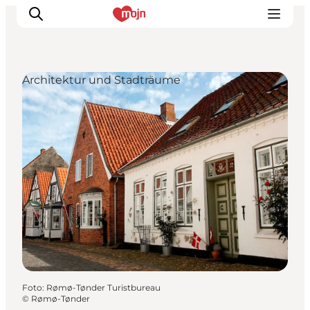
Architektur und Stadträume
Erlebnisse
Städte und Regionen
Events
Übernachtung
Plane deine Reise
Booking
Foto
:
Rømø-Tønder Turistbureau
©
Rømø-Tønder