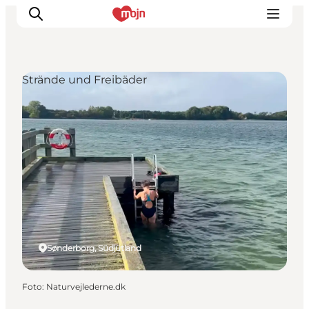
Strände und Freibäder
Erlebnisse
Städte und Regionen
Events
Übernachtung
Plane deine Reise
Booking
Sønderborg, Südjütland
Foto
:
Naturvejlederne.dk