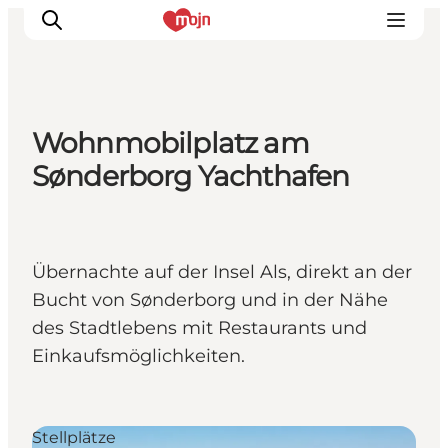
Wohnmobilplatz am
Erlebnisse
Sønderborg Yachthafen
Städte und Regionen
Events
Übernachtung
Übernachte auf der Insel Als, direkt an der
Plane deine Reise
Bucht von Sønderborg und in der Nähe
Booking
des Stadtlebens mit Restaurants und
Einkaufsmöglichkeiten.
Stellplätze