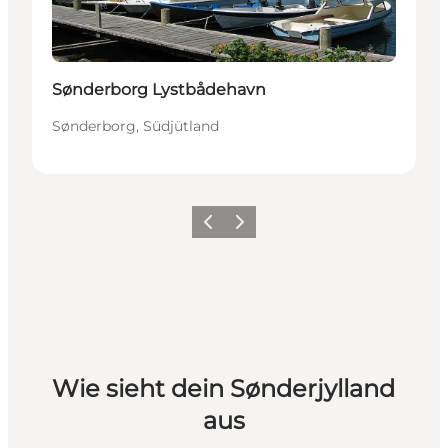
Sønderborg Lystbådehavn
Sønderborg, Südjütland
Zurück
Weiter
Wie sieht dein Sønderjylland
aus