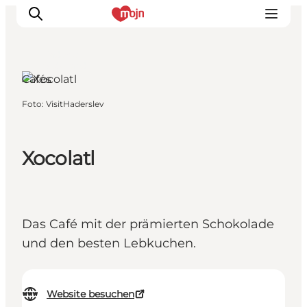
Haderslev,
Südjütland
Cafés
Foto
:
VisitHaderslev
Erlebnisse
Städte und Regionen
Events
Xocolatl
Übernachtung
Plane deine Reise
Booking
Das Café mit der prämierten Schokolade
und den besten Lebkuchen.
Website besuchen