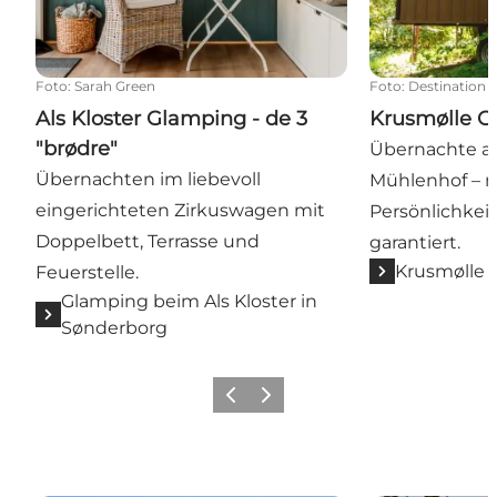
Foto
:
Sarah Green
Foto
:
Destination 
Als Kloster Glamping - de 3
Krusmølle G
"brødre"
Übernachte a
Übernachten im liebevoll
Mühlenhof – mi
eingerichteten Zirkuswagen mit
Persönlichkei
Doppelbett, Terrasse und
garantiert.
Krusmølle 
Feuerstelle.
Glamping beim Als Kloster in
Sønderborg
Zurück
Weiter