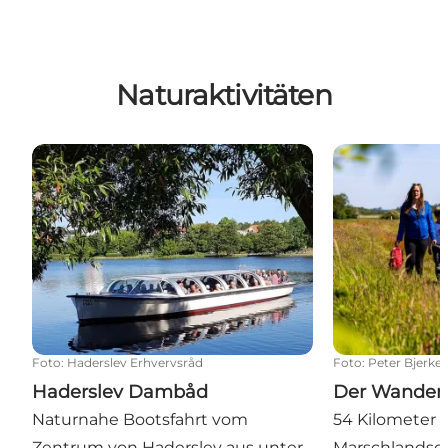
Naturaktivitäten
Haderslev Dambåd
Der Wanderwe
Foto
:
Haderslev Erhvervsråd
Foto
:
Peter Bjerke
Haderslev Dambåd
Der Wander
Naturnahe Bootsfahrt vom
54 Kilometer 
Zentrum von Haderslev aus unter
Marschlandsch