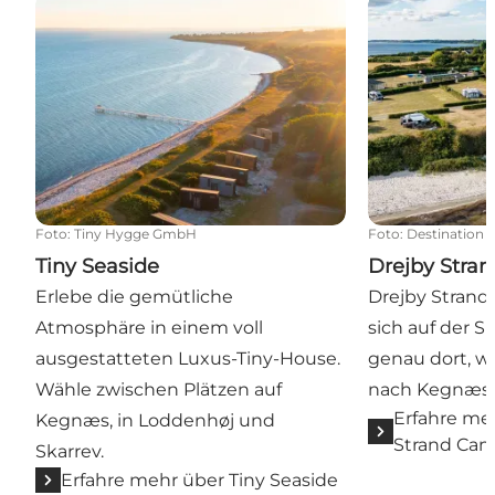
Tiny Seaside
Drejby Stran
Foto
:
Tiny Hygge GmbH
Foto
:
Destination 
Tiny Seaside
Drejby Stra
Erlebe die gemütliche
Drejby Strand
Atmosphäre in einem voll
sich auf der S
ausgestatteten Luxus-Tiny-House.
genau dort, w
Wähle zwischen Plätzen auf
nach Kegnæs 
Erfahre me
Kegnæs, in Loddenhøj und
Strand Ca
Skarrev.
Erfahre mehr über Tiny Seaside