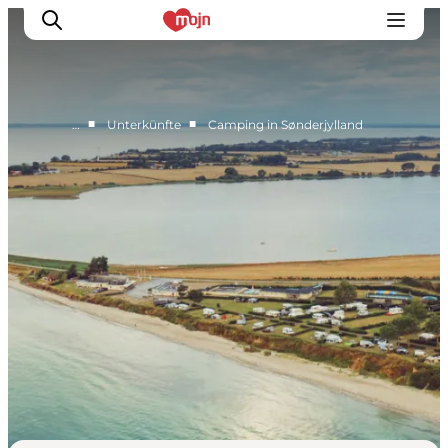
■
■
…
Unterkünfte
Camping in Sønderjylland
Erlebnisse
Städte und Regionen
Events
Übernachtung
Plane deine Reise
Booking