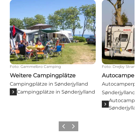
Weitere Campingplätze
Autocamperpl
Foto
:
Gammelbro Camping
Foto
:
Drejby Stra
Weitere Campingplätze
Autocamper
Campingplätze in Sønderjylland
Autocamperpl
Campingplätze in Sønderjylland
Sønderjylland
Autocamper
Sønderjyll
Zurück
Weiter