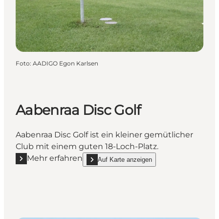
Foto
:
AADIGO Egon Karlsen
Aabenraa Disc Golf
Aabenraa Disc Golf ist ein kleiner gemütlicher
Club mit einem guten 18-Loch-Platz.
Mehr erfahren
Auf Karte anzeigen
Mehr erfahren "Aabenraa Disc Golf"
show Aabenraa Disc Golf on_map