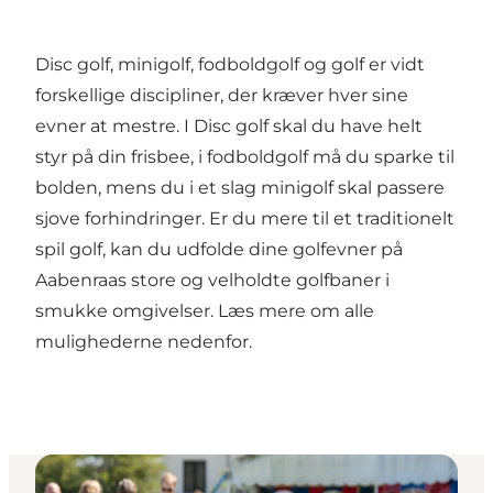
Disc golf, minigolf, fodboldgolf og golf er vidt
forskellige discipliner, der kræver hver sine
evner at mestre. I Disc golf skal du have helt
styr på din frisbee, i fodboldgolf må du sparke til
bolden, mens du i et slag minigolf skal passere
sjove forhindringer. Er du mere til et traditionelt
spil golf, kan du udfolde dine golfevner på
Aabenraas store og velholdte golfbaner i
smukke omgivelser. Læs mere om alle
mulighederne nedenfor.