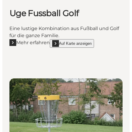
Uge Fussball Golf
Eine lustige Kombination aus Fußball und Golf
für die ganze Familie.
Mehr erfahren
Auf Karte anzeigen
Mehr erfahren "Uge Fussball Golf"
show Uge Fussball Golf on_map