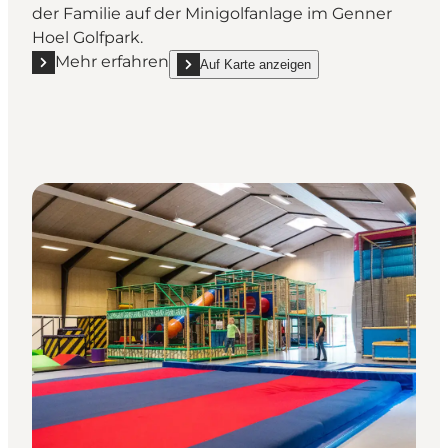
der Familie auf der Minigolfanlage im Genner
Hoel Golfpark.
Mehr erfahren
Auf Karte anzeigen
Mehr erfahren "Golfpark - Minigolf bei Genner Hoel"
show Golfpark - Minigolf bei Genner Hoel on_