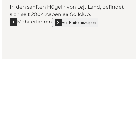
In den sanften Hügeln von Løjt Land, befindet
sich seit 2004 Aabenraa Golfclub.
Mehr erfahren
Auf Karte anzeigen
Mehr erfahren "Aabenraa Golfklub"
show Aabenraa Golfklub on_map
Wie sieht dein Sønderjylland
aus