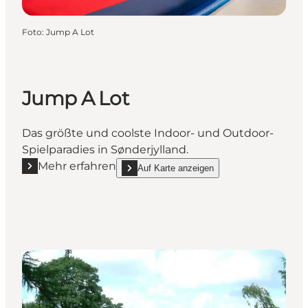
Foto
:
Jump A Lot
Jump A Lot
Das größte und coolste Indoor- und Outdoor-
Spielparadies in Sønderjylland.
Mehr erfahren
Auf Karte anzeigen
Mehr erfahren "Jump A Lot"
show Jump A Lot on_map