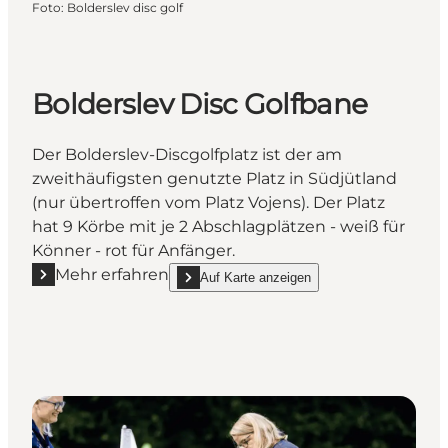
Foto
:
Bolderslev disc golf
Bolderslev Disc Golfbane
Der Bolderslev-Discgolfplatz ist der am
zweithäufigsten genutzte Platz in Südjütland
(nur übertroffen vom Platz Vojens). Der Platz
hat 9 Körbe mit je 2 Abschlagplätzen - weiß für
Könner - rot für Anfänger.
Mehr erfahren
Auf Karte anzeigen
Mehr erfahren "Bolderslev Disc Golfbane"
show Bolderslev Disc Golfbane on_map