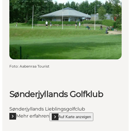
Foto
:
Aabenraa Tourist
Sønderjyllands Golfklub
Sønderjyllands Lieblingsgolfclub
Mehr erfahren
Auf Karte anzeigen
Mehr erfahren "Sønderjyllands Golfklub"
show Sønderjyllands Golfklub on_map