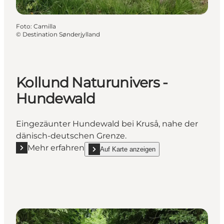
Foto
:
Camilla
©
Destination Sønderjylland
Kollund Naturunivers -
Hundewald
Eingezäunter Hundewald bei Kruså, nahe der
dänisch-deutschen Grenze.
Mehr erfahren
Auf Karte anzeigen
Mehr erfahren "Kollund Naturunivers - Hundewald"
show Kollund Naturunivers - Hundewald on_m