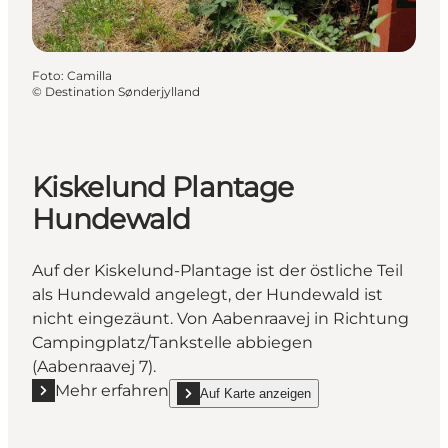
Foto
:
Camilla
©
Destination Sønderjylland
Kiskelund Plantage
Hundewald
Auf der Kiskelund-Plantage ist der östliche Teil
als Hundewald angelegt, der Hundewald ist
nicht eingezäunt. Von Aabenraavej in Richtung
Campingplatz/Tankstelle abbiegen
(Aabenraavej 7).
Mehr erfahren
Auf Karte anzeigen
Mehr erfahren "Kiskelund Plantage Hundewald"
show Kiskelund Plantage Hundewald on_map