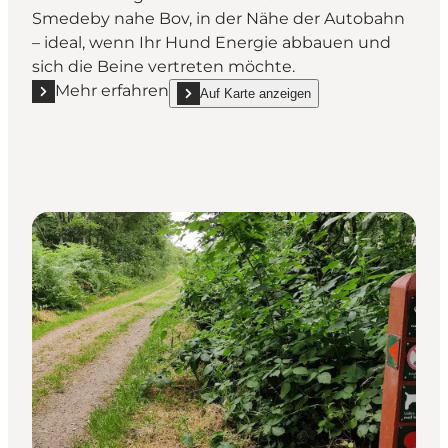
Smedeby nahe Bov, in der Nähe der Autobahn
– ideal, wenn Ihr Hund Energie abbauen und
sich die Beine vertreten möchte.
Mehr erfahren
Auf Karte anzeigen
Mehr erfahren "Lyreskoven Hundewald"
show Lyreskoven Hundewald on_map