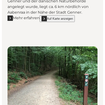
Genner und der dänischen Naturbehörde
angelegt wurde, liegt ca. 6 km nördlich von
Aabenraa in der Nähe der Stadt Genner.
Mehr erfahren
Auf Karte anzeigen
Mehr erfahren "Lerskov Plantage Hundewald"
show Lerskov Plantage Hundewald on_map