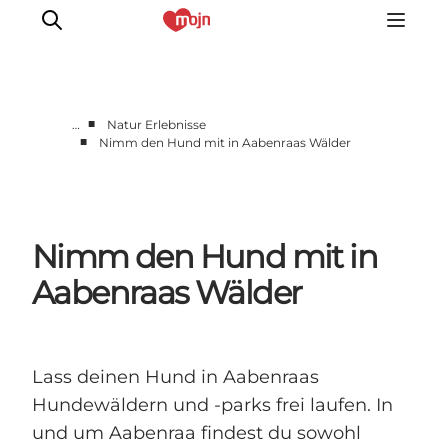
■
…
Natur Erlebnisse
■
Nimm den Hund mit in Aabenraas Wälder
Zusammen aktiv
Geschichte
Natur
Nimm den Hund mit in
Übernachtung
Veranstaltungen
Aabenraas Wälder
Information
Lass deinen Hund in Aabenraas
Hundewäldern und -parks frei laufen. In
und um Aabenraa findest du sowohl