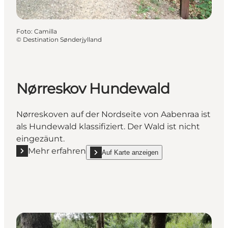
Foto
:
Camilla
©
Destination Sønderjylland
Nørreskov Hundewald
Nørreskoven auf der Nordseite von Aabenraa ist
als Hundewald klassifiziert. Der Wald ist nicht
eingezäunt.
Mehr erfahren
Auf Karte anzeigen
Mehr erfahren "Nørreskov Hundewald"
show Nørreskov Hundewald on_map