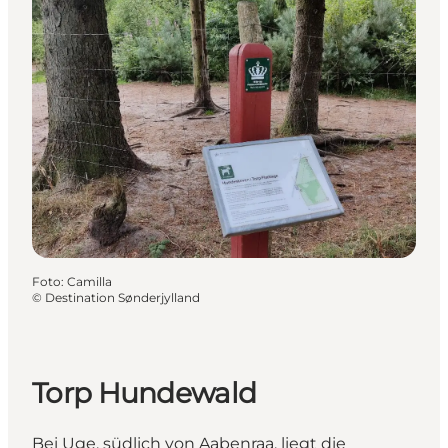
Foto
:
Camilla
©
Destination Sønderjylland
Torp Hundewald
Bei Uge, südlich von Aabenraa, liegt die