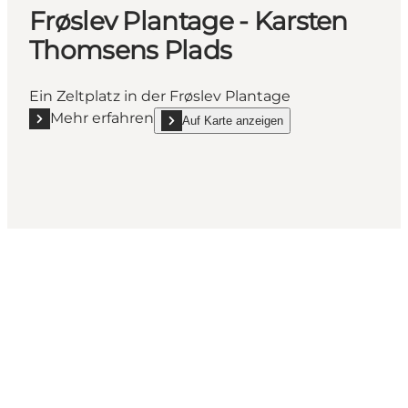
Frøslev Plantage - Karsten
Thomsens Plads
Ein Zeltplatz in der Frøslev Plantage
Mehr erfahren
Auf Karte anzeigen
Mehr erfahren "Frøslev Plantage - Karsten Thomsens
show Frøslev Plantage - Karsten Thomsens P
Wie sieht dein Sønderjylland
aus