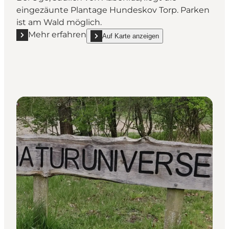
eingezäunte Plantage Hundeskov Torp. Parken
ist am Wald möglich.
Mehr erfahren
Auf Karte anzeigen
Mehr erfahren "Torp Hundewald"
show Torp Hundewald on_map