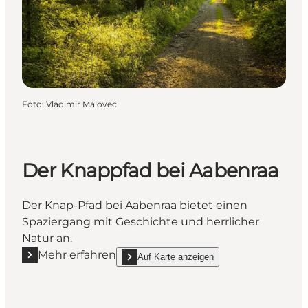
Foto
:
Vladimir Malovec
Der Knappfad bei Aabenraa
Der Knap-Pfad bei Aabenraa bietet einen
Spaziergang mit Geschichte und herrlicher
Natur an.
Mehr erfahren
Auf Karte anzeigen
Mehr erfahren "Der Knappfad bei Aabenraa"
show Der Knappfad bei Aabenraa on_map