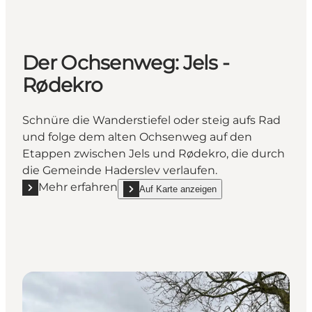
Der Ochsenweg: Jels -
Rødekro
Schnüre die Wanderstiefel oder steig aufs Rad
und folge dem alten Ochsenweg auf den
Etappen zwischen Jels und Rødekro, die durch
die Gemeinde Haderslev verlaufen.
Mehr erfahren
Auf Karte anzeigen
Mehr erfahren "Der Ochsenweg: Jels - Rødekro"
show Der Ochsenweg: Jels - Rødekro on_map