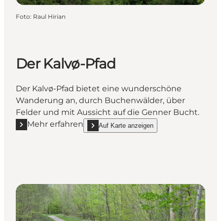
Foto
:
Raul Hirian
Der Kalvø-Pfad
Der Kalvø-Pfad bietet eine wunderschöne
Wanderung an, durch Buchenwälder, über
Felder und mit Aussicht auf die Genner Bucht.
Mehr erfahren
Auf Karte anzeigen
Mehr erfahren "Der Kalvø-Pfad"
show Der Kalvø-Pfad on_map