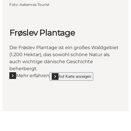
Foto
:
Aabenraa Tourist
Frøslev Plantage
Die Frøslev Plantage ist ein großes Waldgebiet
(1.200 Hektar), das sowohl schöne Natur als
auch wichtige dänische Geschichte
beherbergt.
Mehr erfahren
Auf Karte anzeigen
Mehr erfahren "Frøslev Plantage"
show Frøslev Plantage on_map