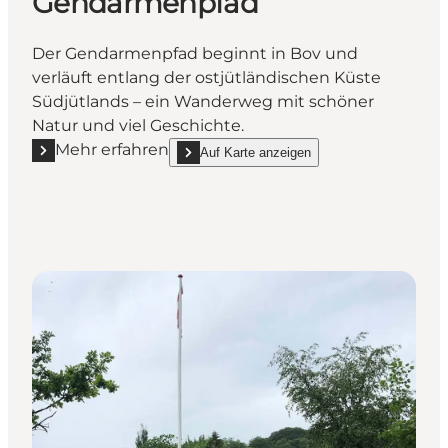
Gendarmenpfad
Der Gendarmenpfad beginnt in Bov und
verläuft entlang der ostjütländischen Küste
Südjütlands – ein Wanderweg mit schöner
Natur und viel Geschichte.
Mehr erfahren
Auf Karte anzeigen
Mehr erfahren "Gendarmenpfad"
show Gendarmenpfad on_map