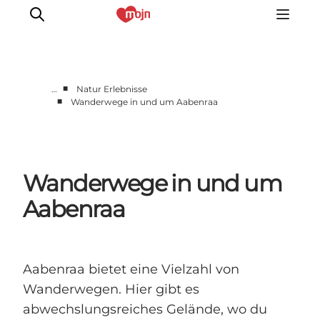
■
…
Natur Erlebnisse
■
Wanderwege in und um Aabenraa
Zusammen aktiv
Geschichte
Natur
Wanderwege in und um
Übernachtung
Veranstaltungen
Aabenraa
Information
Aabenraa bietet eine Vielzahl von
Wanderwegen. Hier gibt es
abwechslungsreiches Gelände, wo du