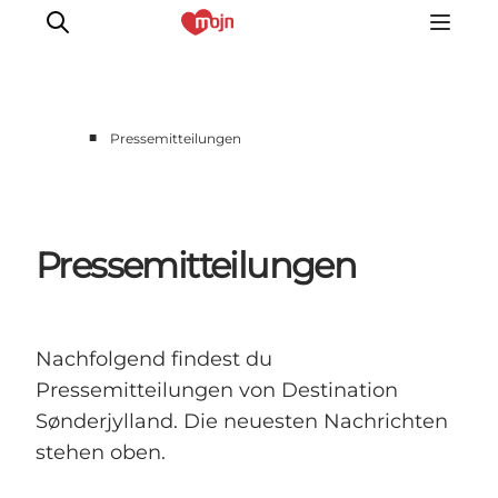
■
Pressemitteilungen
Erlebnisse
Städte und Regionen
Events
Pressemitteilungen
Übernachtung
Plane deine Reise
Booking
Nachfolgend findest du
Pressemitteilungen von Destination
Sønderjylland. Die neuesten Nachrichten
stehen oben.