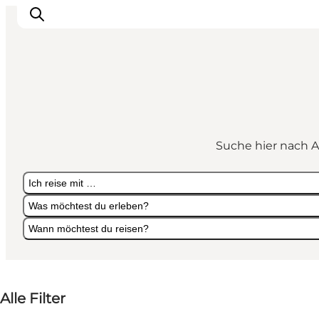
Erlebnisse
Städte und Regionen
Suche hier nach A
Events
Übernachtung
Ich reise mit …
Plane deine Reise
Was möchtest du erleben?
Booking
Wann möchtest du reisen?
Ich reise mit …
Was möchtest du erleben?
Wann möchtest du reisen?
Alle Filter