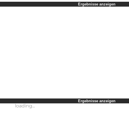
Zeitraum auswählen
Ergebnisse anzeigen
Kinder
Freunde
Mein Geschäft
Mein Partner
loading...
Mir selbst
Ergebnisse anzeigen
Ergebnisse anzeigen
loading...
loading...
Ergebnisse anzeigen
loading...