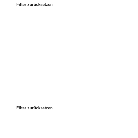
Filter zurücksetzen
Am beliebtesten
Sortieren nach
:
Filter zurücksetzen
Filter zurücksetzen
Filter zurücksetzen