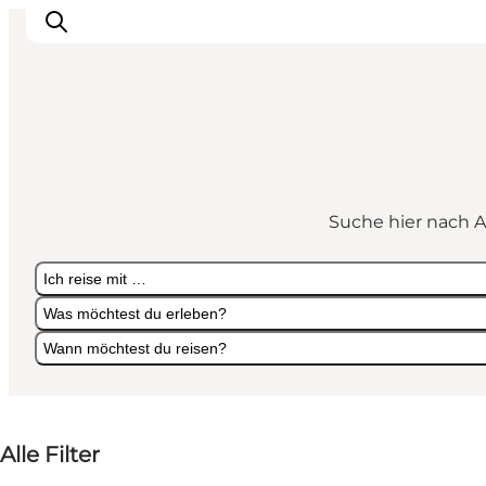
Erlebnisse
Städte und Regionen
Suche hier nach A
Events
Übernachtung
Ich reise mit …
Plane deine Reise
Was möchtest du erleben?
Booking
Wann möchtest du reisen?
Ich reise mit …
Was möchtest du erleben?
Wann möchtest du reisen?
Alle Filter