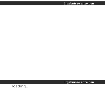
Zeitraum auswählen
Ergebnisse anzeigen
Kinder
Freunde
Mein Geschäft
Mein Partner
loading...
Mir selbst
Ergebnisse anzeigen
Ergebnisse anzeigen
loading...
loading...
Ergebnisse anzeigen
loading...