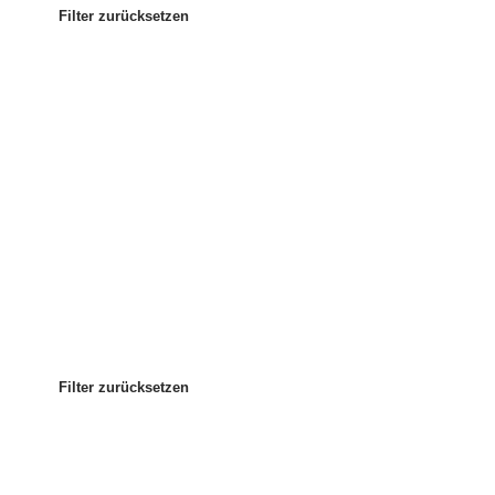
Filter zurücksetzen
Am beliebtesten
Sortieren nach
:
Filter zurücksetzen
Filter zurücksetzen
Filter zurücksetzen