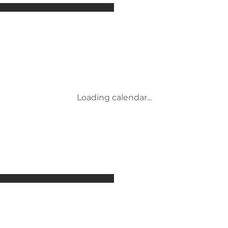
Attraktionen
Unterkünfte
Aktivitäten
Veranstaltungen
Restaurants
Transport
Service und Informationen
Loading calendar...