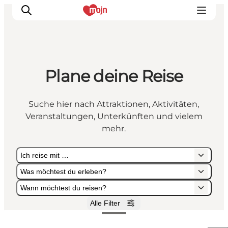
Plane deine Reise
Erlebnisse
Städte und Regionen
Suche hier nach Attraktionen, Aktivitäten,
Events
Veranstaltungen, Unterkünften und vielem
Übernachtung
mehr.
Plane deine Reise
Ich reise mit …
Booking
Was möchtest du erleben?
Wann möchtest du reisen?
Alle Filter