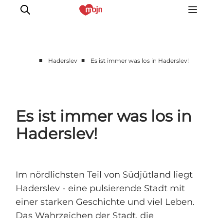
■
■
Haderslev
Es ist immer was los in Haderslev!
Gemeinsam aktiv
Geschichte
Natur
Es ist immer was los in
Übernachtung
Haderslev!
Veranstaltungen
Information
Im nördlichsten Teil von Südjütland liegt
Haderslev - eine pulsierende Stadt mit
einer starken Geschichte und viel Leben.
Das Wahrzeichen der Stadt, die