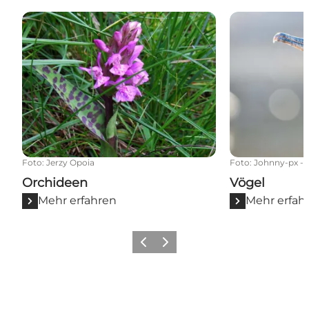
Orchideen
Vögel
Foto
:
Jerzy Opoia
Foto
:
Johnny-px - 
Orchideen
Vögel
Mehr erfahren
Mehr erfah
Zurück
Weiter