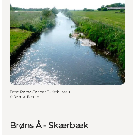
Foto
:
Rømø-Tønder Turistbureau
©
Rømø-Tønder
Brøns Å - Skærbæk