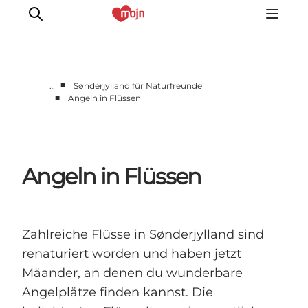
■
…
Sønderjylland für Naturfreunde
■
Angeln in Flüssen
Erlebnisse
Städte und Regionen
Events
Angeln in Flüssen
Übernachtung
Plane deine Reise
Booking
Zahlreiche Flüsse in Sønderjylland sind
renaturiert worden und haben jetzt
Mäander, an denen du wunderbare
Angelplätze finden kannst. Die