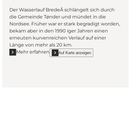
Der Wasserlauf BredeÅ schlängelt sich durch
die Gemeinde Tønder und mündet in die
Nordsee. Früher war er stark begradigt worden,
bekam aber in den 1990 iger Jahren einen
erneuten kurvenreichen Verlauf auf einer
Länge von mehr als 20 km.
Mehr erfahren
Auf Karte anzeigen
Mehr erfahren "Brede Å - Løgumkloster"
show Brede Å - Løgumkloster on_map
Wie sieht dein Sønderjylland
aus