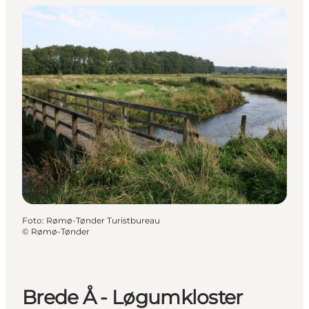
Foto
:
Rømø-Tønder Turistbureau
©
Rømø-Tønder
Brede Å - Løgumkloster