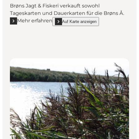
Brøns Jagt & Fiskeri verkauft sowohl
Tageskarten und Dauerkarten für die Brøns Å.
Mehr erfahren
Auf Karte anzeigen
Mehr erfahren "Brøns Å - Skærbæk"
show Brøns Å - Skærbæk on_map