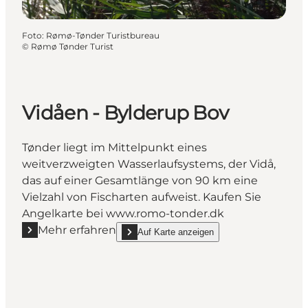
Foto
:
Rømø-Tønder Turistbureau
©
Rømø Tønder Turist
Vidåen - Bylderup Bov
Tønder liegt im Mittelpunkt eines
weitverzweigten Wasserlaufsystems, der Vidå,
das auf einer Gesamtlänge von 90 km eine
Vielzahl von Fischarten aufweist. Kaufen Sie
Angelkarte bei www.romo-tonder.dk
Mehr erfahren
Auf Karte anzeigen
Mehr erfahren "Vidåen - Bylderup Bov"
show Vidåen - Bylderup Bov on_map