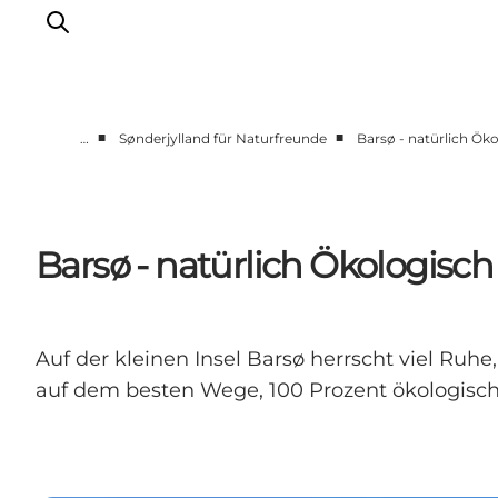
■
■
…
Sønderjylland für Naturfreunde
Barsø - natürlich Ök
Erlebnisse
Städte und Regionen
Events
Barsø - natürlich Ökologisch
Übernachtung
Plane deine Reise
Booking
Auf der kleinen Insel Barsø herrscht viel Ruhe
auf dem besten Wege, 100 Prozent ökologisch