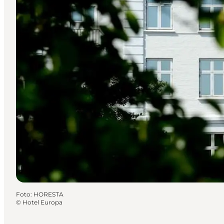
Foto
:
HORESTA
©
Hotel Europa