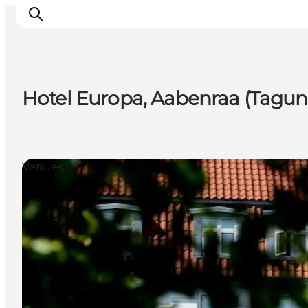
Hotel Europa, Aabenraa (Tagun
Erlebnisse
Städte und Regionen
Events
Venues
Übernachtung
Plane deine Reise
Booking