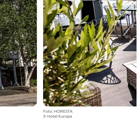
Foto
:
HORESTA
©
Hotel Europa