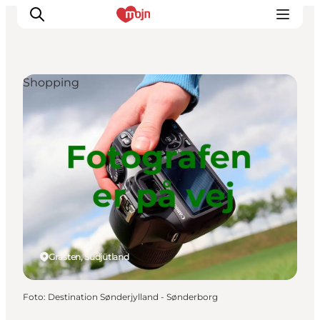
Shopping
Erlebnisse
Städte und Regionen
Events
Übernachtung
Plane deine Reise
Booking
Gråsten, Südjütland
Foto
:
Destination Sønderjylland - Sønderborg