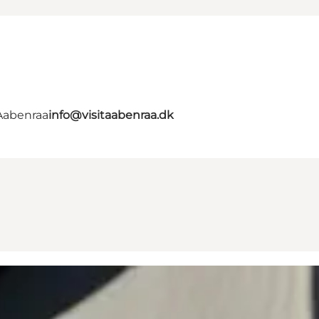
 Aabenraa
info@visitaabenraa.dk