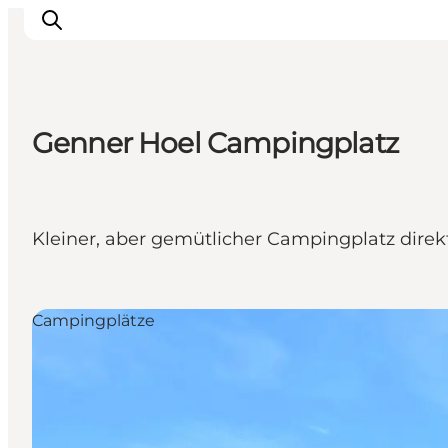
Genner Hoel Campingplatz
Erlebnisse
Städte und Regionen
Events
Kleiner, aber gemütlicher Campingplatz dire
Übernachtung
Plane deine Reise
Booking
Campingplätze