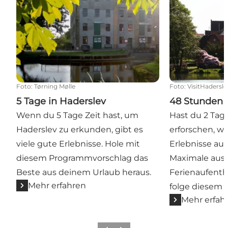
Foto
:
Tørning Mølle
Foto
:
VisitHadersle
5 Tage in Haderslev
48 Stunden 
Wenn du 5 Tage Zeit hast, um
Hast du 2 Tag
Haderslev zu erkunden, gibt es
erforschen, wa
viele gute Erlebnisse. Hole mit
Erlebnisse auf
diesem Programmvorschlag das
Maximale aus
Beste aus deinem Urlaub heraus.
Ferienaufenth
Mehr erfahren
folge diesem 
Mehr erfah