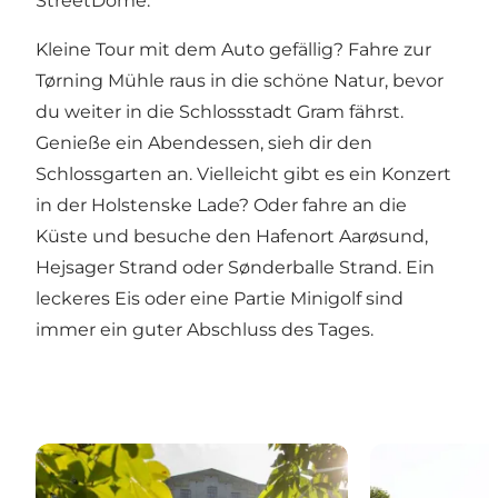
StreetDome
.
Kleine Tour mit dem Auto gefällig? Fahre zur
Tørning Mühle
raus in die schöne Natur, bevor
du weiter in die
Schlossstadt Gram
fährst.
Genieße ein Abendessen, sieh dir den
Schlossgarten an. Vielleicht gibt es ein Konzert
in der Holstenske Lade? Oder fahre an die
Küste und besuche den Hafenort
Aarøsund
,
Hejsager Strand
oder Sønderballe Strand. Ein
leckeres Eis oder eine Partie Minigolf sind
immer ein guter Abschluss des Tages.
5 Tage in Haderslev
48 Stunden in