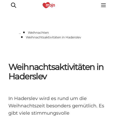
■
…
Weihnachten
■
Weihnachtsaktivitäten in Haderslev
Gemeinsam aktiv
Geschichte
Natur
Weihnachtsaktivitäten in
Übernachtung
Veranstaltungen
Haderslev
Information
In Haderslev wird es rund um die
Weihnachtszeit besonders gemütlich. Es
gibt viele stimmungsvolle