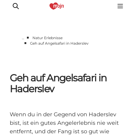
■
…
Natur Erlebnisse
■
Geh auf Angelsafari in Haderslev
Gemeinsam aktiv
Geschichte
Natur
Geh auf Angelsafari in
Übernachtung
Veranstaltungen
Haderslev
Information
Wenn du in der Gegend von Haderslev
bist, ist ein gutes Angelerlebnis nie weit
entfernt, und der Fang ist so gut wie