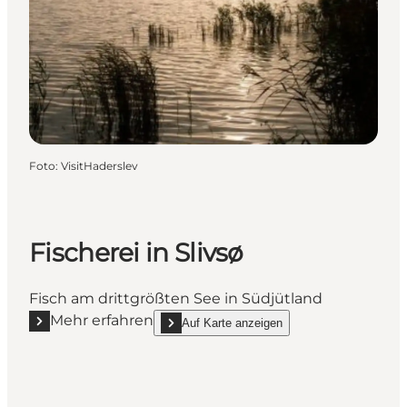
Foto
:
VisitHaderslev
Fischerei in Slivsø
Fisch am drittgrößten See in Südjütland
Mehr erfahren
Auf Karte anzeigen
Mehr erfahren "Fischerei in Slivsø"
show Fischerei in Slivsø on_map