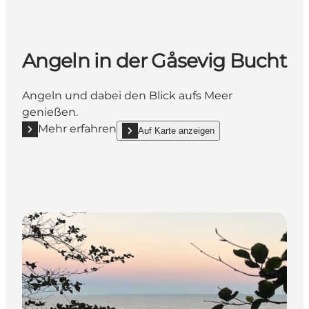
Angeln in der Gåsevig Bucht
Angeln und dabei den Blick aufs Meer
genießen.
Mehr erfahren
Auf Karte anzeigen
Mehr erfahren "Angeln in der Gåsevig Bucht"
show Angeln in der Gåsevig Bucht on_map