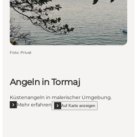
Foto
:
Privat
Angeln in Tormaj
Küstenangeln in malerischer Umgebung.
Mehr erfahren
Auf Karte anzeigen
Mehr erfahren "Angeln in Tormaj"
show Angeln in Tormaj on_map