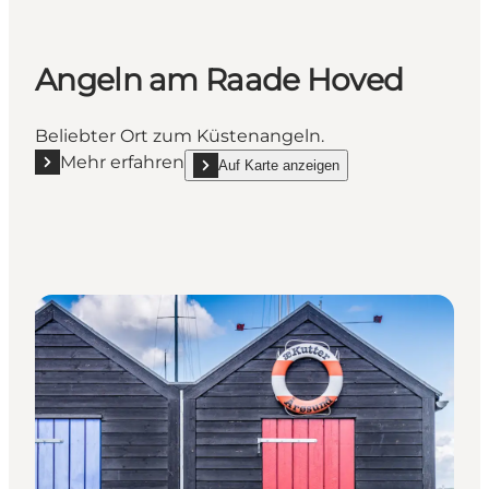
Angeln am Raade Hoved
Beliebter Ort zum Küstenangeln.
Mehr erfahren
Auf Karte anzeigen
Mehr erfahren "Angeln am Raade Hoved"
show Angeln am Raade Hoved on_map