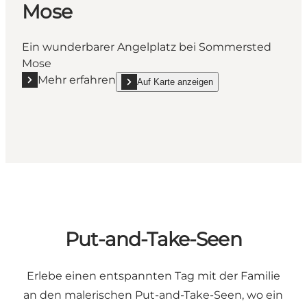
Mose
Ein wunderbarer Angelplatz bei Sommersted
Mose
Mehr erfahren
Auf Karte anzeigen
Mehr erfahren "Fischerei in Sommersted Mose"
show Fischerei in Sommersted Mose on_map
Put-and-Take-Seen
Erlebe einen entspannten Tag mit der Familie
an den malerischen Put-and-Take-Seen, wo ein