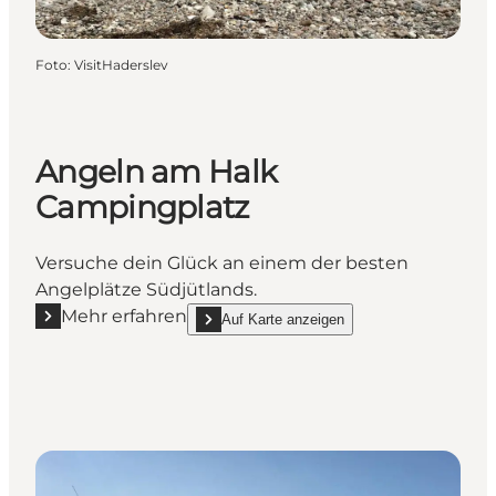
Foto
:
VisitHaderslev
Angeln am Halk
Campingplatz
Versuche dein Glück an einem der besten
Angelplätze Südjütlands.
Mehr erfahren
Auf Karte anzeigen
Mehr erfahren "Angeln am Halk Campingplatz"
show Angeln am Halk Campingplatz on_map