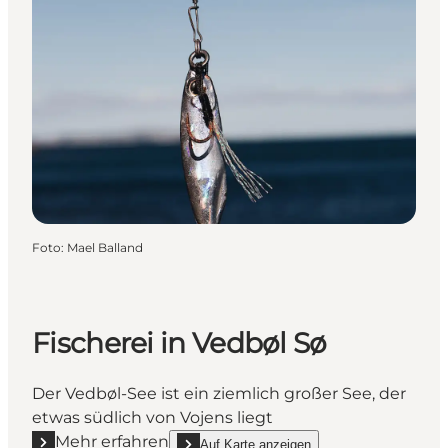
Foto
:
Mael Balland
Fischerei in Vedbøl Sø
Der Vedbøl-See ist ein ziemlich großer See, der
etwas südlich von Vojens liegt
Mehr erfahren
Auf Karte anzeigen