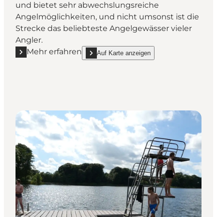
und bietet sehr abwechslungsreiche
Angelmöglichkeiten, und nicht umsonst ist die
Strecke das beliebteste Angelgewässer vieler
Angler.
Mehr erfahren
Auf Karte anzeigen
Mehr erfahren "Fischerei, Gels Å"
show Fischerei, Gels Å on_map