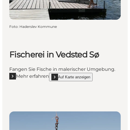
Foto
:
Haderslev Kommune
Fischerei in Vedsted Sø
Fangen Sie Fische in malerischer Umgebung.
Mehr erfahren
Auf Karte anzeigen
Mehr erfahren "Fischerei in Vedsted Sø"
show Fischerei in Vedsted Sø on_map