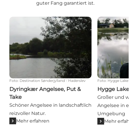
guter Fang garantiert ist.
Dyringkær Angelsee, Put & Take
Hygge Lake Pu
Foto
:
Destination Sønderjylland - Haderslev
Foto
:
Hygge Lake
Dyringkær Angelsee, Put &
Hygge Lake 
Take
Großer und w
Schöner Angelsee in landschaftlich
Angelsee in ei
reizvoller Natur.
Umgebung
Mehr erfahren
Mehr erfah