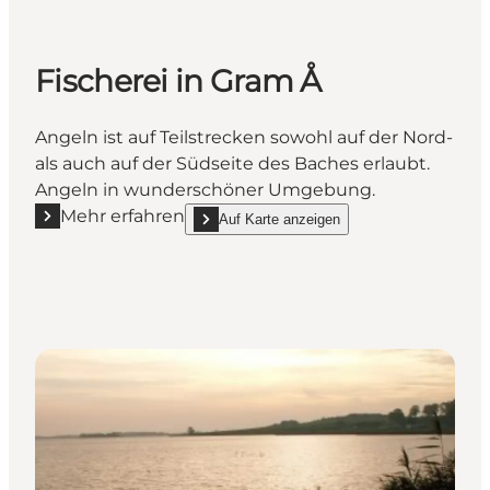
Fischerei in Gram Å
Angeln ist auf Teilstrecken sowohl auf der Nord-
als auch auf der Südseite des Baches erlaubt.
Angeln in wunderschöner Umgebung.
Mehr erfahren
Auf Karte anzeigen
Mehr erfahren "Fischerei in Gram Å"
show Fischerei in Gram Å on_map