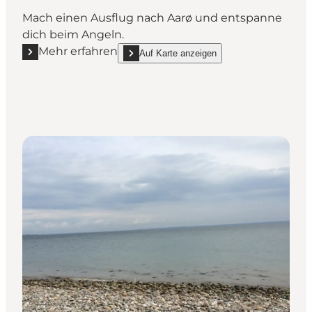
Mach einen Ausflug nach Aarø und entspanne
dich beim Angeln.
Mehr erfahren
Auf Karte anzeigen
Mehr erfahren "Angeln auf Aarø"
show Angeln auf Aarø on_map