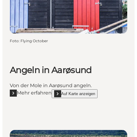
Foto
:
Flying October
Angeln in Aarøsund
Von der Mole in Aarøsund angeln.
Mehr erfahren
Auf Karte anzeigen
Mehr erfahren "Angeln in Aarøsund"
show Angeln in Aarøsund on_map