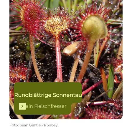
Rundblättrige Sonnentau
ein Fleischfresser
Foto
:
Sean Gentle - Pixabay