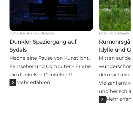
Foto
:
Reinhardi - Pixabay
Foto
:
Tom Reersdor
Dunkler Spaziergang auf
Rumohrsgård
Sydals
Idylle und G
Mache eine Pause von Kunstlicht,
Mitten auf der 
Fernseher und Computer – Erlebe
wunderschöne
die dunkelste Dunkelheit!
dem sich ein 
Mehr erfahren
Vielzahl anti
und her schlän
Mehr erfah