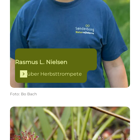
Rasmus L. Nielsen
über Herbsttrompete
Foto
:
Bo Bach
ein Fleischfresser