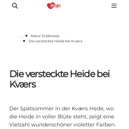
■
…
Natur Erlebnisse
■
Die versteckte Heide bei Kværs
Gemeinsam aktiv
Geschichte
Natur
Die versteckte Heide bei
Übernachtung
Veranstaltungen
Kværs
Information
Der Spätsommer in der Kværs Hede, wo
die Heide in voller Blüte steht, zeigt eine
Vielzahl wunderschöner violetter Farben.