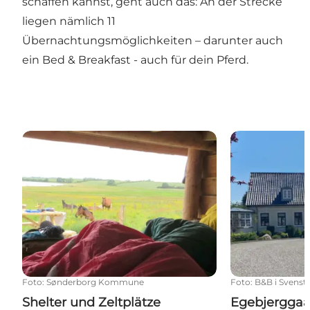
schaffen kannst, geht auch das: An der Strecke
liegen nämlich 11
Übernachtungsmöglichkeiten – darunter auch
ein Bed & Breakfast - auch für dein Pferd.
Shelter und Zeltplätze
Egebjerggaard
Foto
:
Sønderborg Kommune
Foto
:
B&B i Svenst
Shelter und Zeltplätze
Egebjerggaa