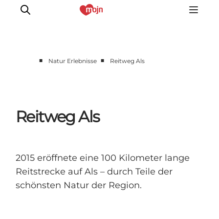
■
■
Natur Erlebnisse
Reitweg Als
Erlebnisse
Städte und Regionen
Events
Reitweg Als
Übernachtung
Plane deine Reise
Booking
2015 eröffnete eine 100 Kilometer lange
Reitstrecke auf Als – durch Teile der
schönsten Natur der Region.