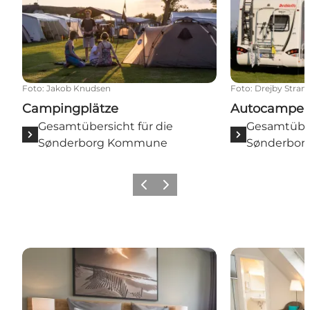
Foto
:
Jakob Knudsen
Foto
:
Drejby Stra
Campingplätze
Autocamper 
Gesamtübersicht für die
Gesamtüber
Sønderborg Kommune
Sønderbo
Zurück
Weiter
Hotels
Jugendherbe