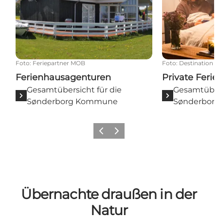
Foto
:
Feriepartner MOB
Foto
:
Destination 
Ferienhausagenturen
Private Feri
Gesamtübersicht für die
Gesamtüber
Sønderborg Kommune
Sønderbo
Zurück
Weiter
Übernachte draußen in der
Natur