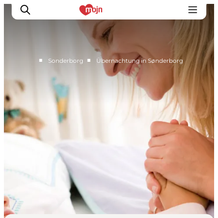
■
■
Sonderborg
Übernachtung in Sønderborg
Gemeinsam aktiv
Geschichte
Natur
Übernachtung
Veranstaltungen
Information