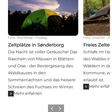
Foto
:
StockSnap - Pixabay
Foto
:
Chulmin - Pi
Zeltplätze in Sønderborg
Freies Zelte
Die Nacht ist voller Geräusche! Das
Schlafe im tief
Rascheln von Mäusen in Blättern
des Waldes in
und Gras - der Reviergesang des
Wäldern in de
Waldkauzes in den
Kommune, wo 
Sommernächten und das heisere
erlaubt ist.
Mehr erfah
Schreien des Fuchses im Winter.
Mehr erfahren
Zurück
Weiter