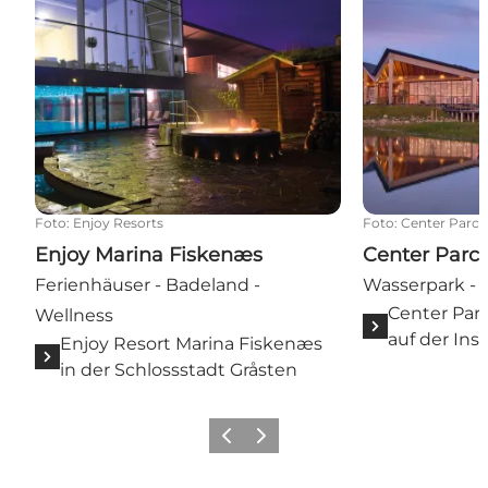
Foto
:
Enjoy Resorts
Foto
:
Center Parcs
Enjoy Marina Fiskenæs
Center Parc
Ferienhäuser - Badeland -
Wasserpark - 
Center Par
Wellness
auf der Inse
Enjoy Resort Marina Fiskenæs
in der Schlossstadt Gråsten
Zurück
Weiter