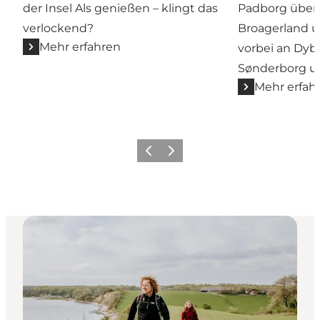
der Insel Als genießen – klingt das
Padborg über 
verlockend?
Broagerland
Mehr erfahren
vorbei an Dyb
Sønderborg un
Mehr erfah
Zurück
Weiter