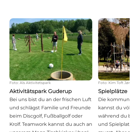
Aktivitätspark Guderup
Spielplätze
Foto
:
Als Aktivitetspark
Foto
:
Kim Toft Jør
Aktivitätspark Guderup
Spielplätze
Bei uns bist du an der frischen Luft
Die kommunal
und schlägst Familie und Freunde
kannst du völl
beim Discgolf, Fußballgolf oder
während du be
Krolf. Teamwork kannst du auch an
und Spielplatz