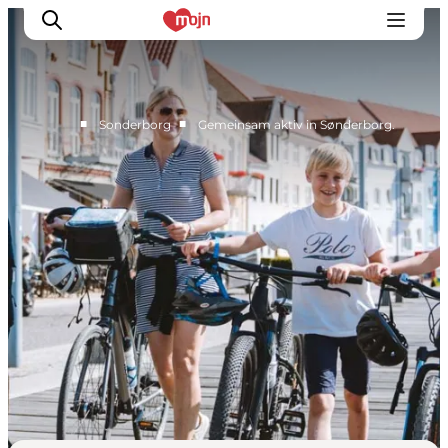
■
■
Sonderborg
Gemeinsam aktiv in Sønderborg.
Gemeinsam aktiv
Geschichte
Natur
Übernachtung
Veranstaltungen
Information