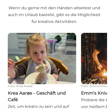
Wenn du gerne mit den Händen arbeitest und
auch im Urlaub bastelst, gibt es die Möglichkeit
für kreative Aktivitäten.
Krea Aarøe - Geschäft und Café
Emm's Knive 
Foto
:
Krea Aarøe
Foto
:
Emms Knive
Krea Aarøe - Geschäft und
Emm's Knive
Café
Probiere die 
Zeit, um kreativ zu sein und auf
von heißem Ei