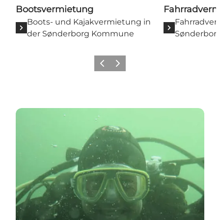
Bootsvermietung
Fahrradverm
Boots- und Kajakvermietung in
Fahrradver
der Sønderborg Kommune
Sønderbo
Zurück
Weiter
Broagerlands Dykkercenter