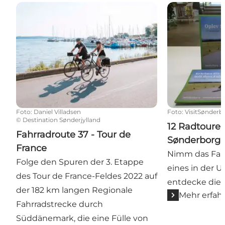
Fahrradroute 37 - Tour de France
12 Radtouren
Foto
:
Daniel Villadsen
Foto
:
VisitSønderb
©
Destination Sønderjylland
12 Radtouren
Fahrradroute 37 - Tour de
Sønderbor
France
Nimm das Fahr
Folge den Spuren der 3. Etappe
eines in der
des Tour de France-Feldes 2022 auf
entdecke die 
der 182 km langen Regionale
Mehr erfah
Fahrradstrecke durch
Süddänemark, die eine Fülle von