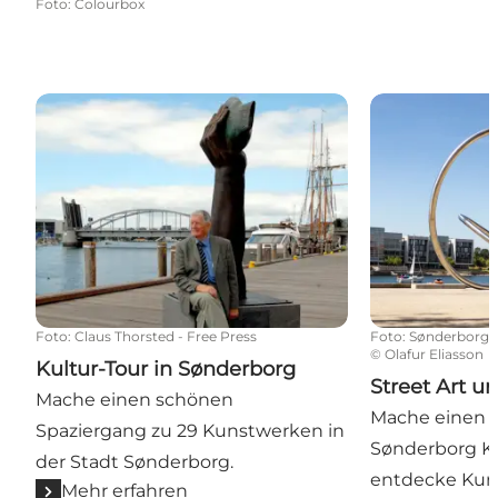
Foto
:
Colourbox
Kultur-Tour in Sønderborg
Street Art un
Foto
:
Claus Thorsted - Free Press
Foto
:
Sønderborg
©
Olafur Eliasson
Kultur-Tour in Sønderborg
Street Art u
Mache einen schönen
Mache einen R
Spaziergang zu 29 Kunstwerken in
Sønderborg 
der Stadt Sønderborg.
entdecke Kun
Mehr erfahren