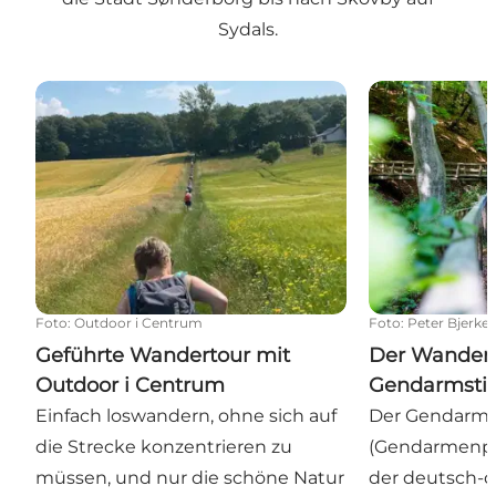
Sydals.
Geführte Wandertour mit Outdoor i Centrum
Der Wanderw
Foto
:
Outdoor i Centrum
Foto
:
Peter Bjerke
Geführte Wandertour mit
Der Wander
Outdoor i Centrum
Gendarmsti
Einfach loswandern, ohne sich auf
Der Gendarms
die Strecke konzentrieren zu
(Gendarmenpfa
müssen, und nur die schöne Natur
der deutsch-d