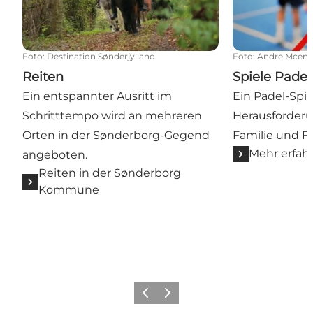
Foto
:
Destination Sønderjylland
Foto
:
Andre Mcenro
Reiten
Spiele Padel
Ein entspannter Ausritt im
Ein Padel-Spie
Schritttempo wird an mehreren
Herausforderu
Orten in der Sønderborg-Gegend
Familie und F
Mehr erfah
angeboten.
Reiten in der Sønderborg
Kommune
Zurück
Weiter