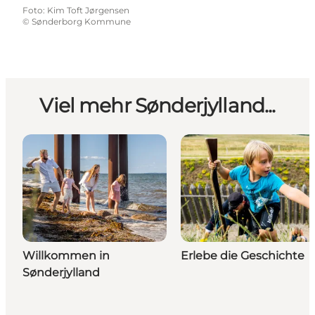
Foto
:
Kim Toft Jørgensen
©
Sønderborg Kommune
Viel mehr Sønderjylland...
Willkommen in
Erlebe die Geschichte
Sønderjylland