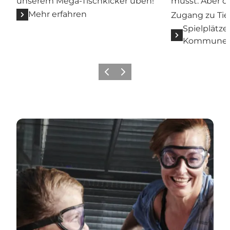
unserem Mega-Tischkicker üben!
musst. Aber do
Mehr erfahren
Zugang zu Tie
Spielplätze
Kommune
Zurück
Weiter
Universe Science Park