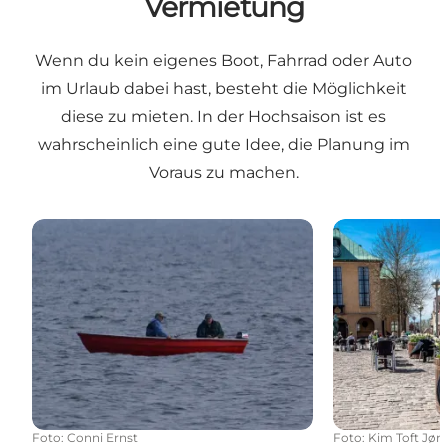
Vermietung
Wenn du kein eigenes Boot, Fahrrad oder Auto
im Urlaub dabei hast, besteht die Möglichkeit
diese zu mieten. In der Hochsaison ist es
wahrscheinlich eine gute Idee, die Planung im
Voraus zu machen.
Bootsvermietung
Fahrradvermi
Foto
:
Conni Ernst
Foto
:
Kim Toft Jør