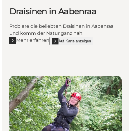
Draisinen in Aabenraa
Probiere die beliebten Draisinen in Aabenraa
und komm der Natur ganz nah.
Mehr erfahren
Auf Karte anzeigen
Mehr erfahren "Draisinen in Aabenraa"
show Draisinen in Aabenraa on_map