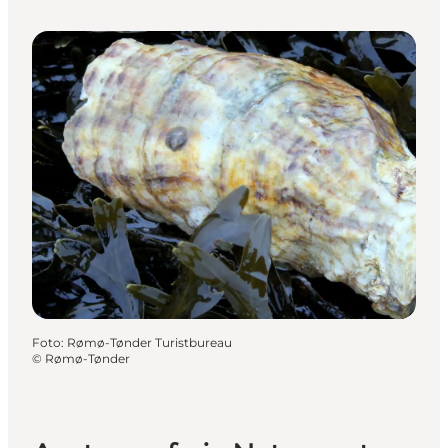
Foto
:
Rømø-Tønder Turistbureau
©
Rømø-Tønder