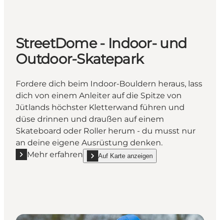
StreetDome - Indoor- und
Outdoor-Skatepark
Fordere dich beim Indoor-Bouldern heraus, lass
dich von einem Anleiter auf die Spitze von
Jütlands höchster Kletterwand führen und
düse drinnen und draußen auf einem
Skateboard oder Roller herum - du musst nur
an deine eigene Ausrüstung denken.
Mehr erfahren
Auf Karte anzeigen
Mehr erfahren "StreetDome - Indoor- und Outdoor-
show StreetDome - Indoor- und Out