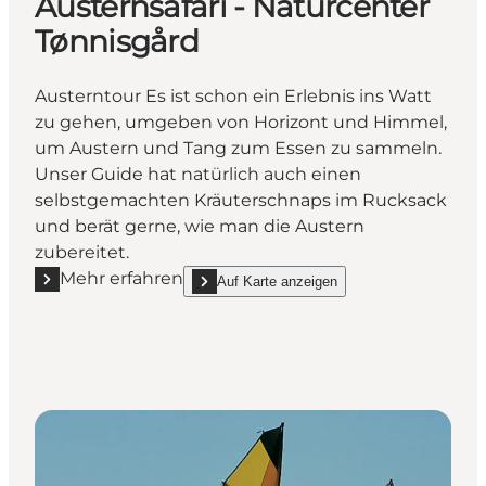
Austernsafari - Naturcenter
Tønnisgård
Austerntour Es ist schon ein Erlebnis ins Watt
zu gehen, umgeben von Horizont und Himmel,
um Austern und Tang zum Essen zu sammeln.
Unser Guide hat natürlich auch einen
selbstgemachten Kräuterschnaps im Rucksack
und berät gerne, wie man die Austern
zubereitet.
Mehr erfahren
Auf Karte anzeigen
Mehr erfahren "Austernsafari - Naturcenter Tønnisgå
show Austernsafari - Naturcenter Tønnisgård 