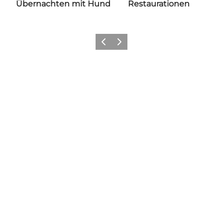
Übernachten mit Hund
Restaurationen
Zurück
Weiter
Wie sieht dein Sønderjylland
aus