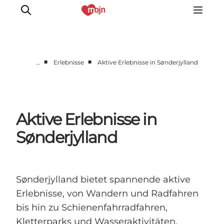
■
■
…
Erlebnisse
Aktive Erlebnisse in Sønderjylland
Erlebnisse
Städte und Regionen
Events
Aktive Erlebnisse in
Übernachtung
Sønderjylland
Plane deine Reise
Booking
Sønderjylland bietet spannende aktive
Erlebnisse, von Wandern und Radfahren
bis hin zu Schienenfahrradfahren,
Kletterparks und Wasseraktivitäten.