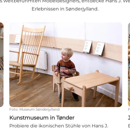
es weltberühmten Möbeldesigners, entdecke Hans J. We
Erlebnissen in Sønderjylland.
Kunstmuseum in Tønder
Foto
:
Museum Sønderjylland
Kunstmuseum in Tønder
Probiere die ikonischen Stühle von Hans J.