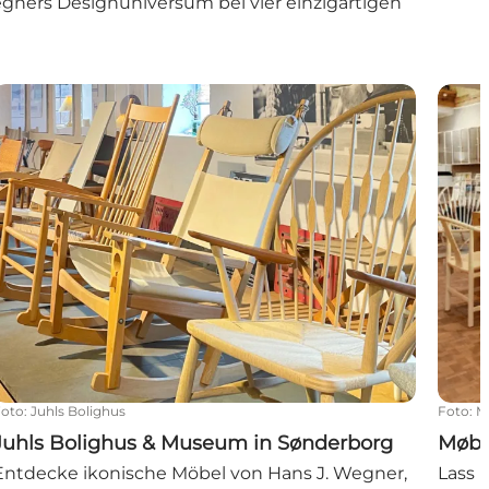
gners Designuniversum bei vier einzigartigen
Juhls Bolighus & Museum in Sønderborg
Møbel
Foto
:
Juhls Bolighus
Foto
:
M
Juhls Bolighus & Museum in Sønderborg
Møbe
Entdecke ikonische Möbel von Hans J. Wegner,
Lass 