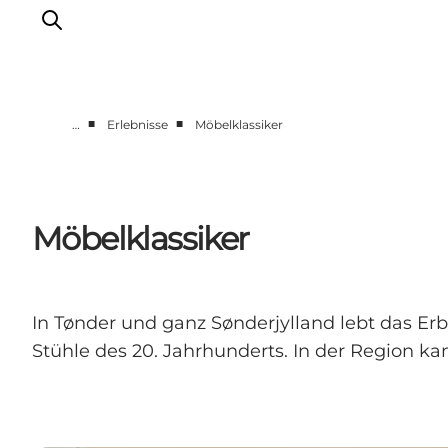
■
■
…
Erlebnisse
Möbelklassiker
Erlebnisse
Städte und Regionen
Events
Möbelklassiker
Übernachtung
Plane deine Reise
Booking
In Tønder und ganz Sønderjylland lebt das E
Stühle des 20. Jahrhunderts. In der Region k