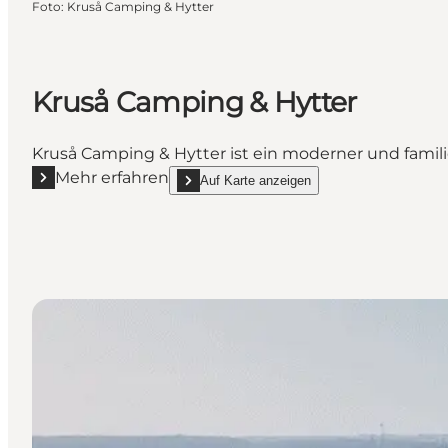
Foto
:
Kruså Camping & Hytter
Kruså Camping & Hytter
Kruså Camping & Hytter ist ein moderner und fami
Mehr erfahren
Auf Karte anzeigen
Mehr erfahren "Kruså Camping & Hytter"
show Kruså Camping & Hytter on_map