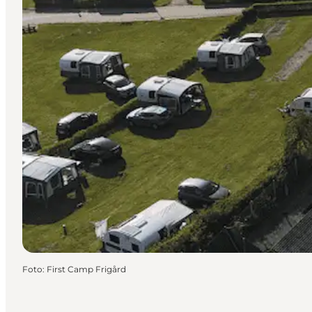
Foto
:
First Camp Frigård