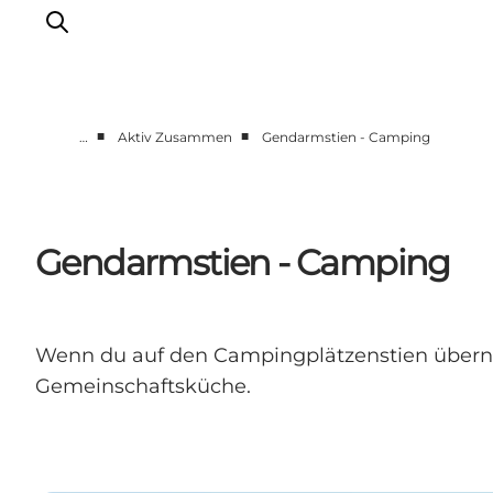
■
■
…
Aktiv Zusammen
Gendarmstien - Camping
Gemeinsam aktiv
Geschichte
Natur
Gendarmstien - Camping
Übernachtung
Veranstaltungen
Information
Wenn du auf den Campingplätzenstien übernac
Gemeinschaftsküche.