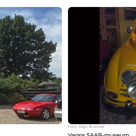
Vagns SAAB-museum
Foto
:
Vagn Bruncke
Vagns SAAB-museum