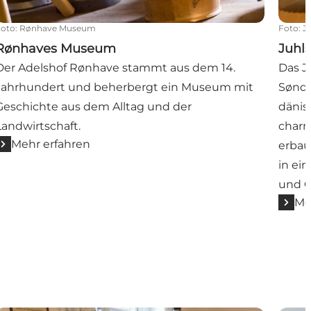
Foto
:
Rønhave Museum
Foto
:
J
Rønhaves Museum
Juhl
Der Adelshof Rønhave stammt aus dem 14.
Das J
Jahrhundert und beherbergt ein Museum mit
Sønder
Geschichte aus dem Alltag und der
dänis
Landwirtschaft.
charm
Mehr erfahren
erbau
in ei
und G
Me