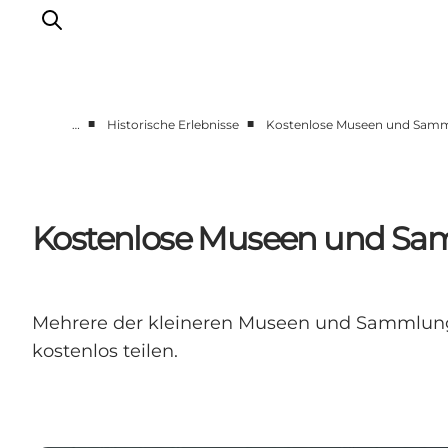
■
■
…
Historische Erlebnisse
Kostenlose Museen und Sam
Gemeinsam aktiv
Geschichte
Natur
Kostenlose Museen und S
Übernachtung
Veranstaltungen
Information
Mehrere der kleineren Museen und Sammlungen
kostenlos teilen.