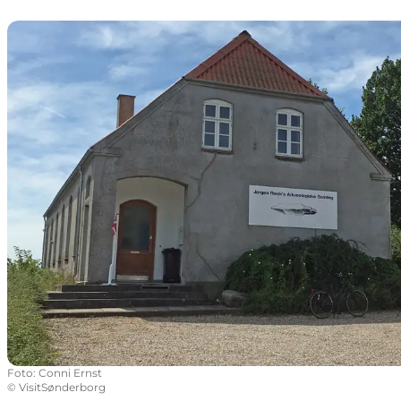
Jørgen Riecks Arkæologiske Samling
Foto
:
Conni Ernst
©
VisitSønderborg