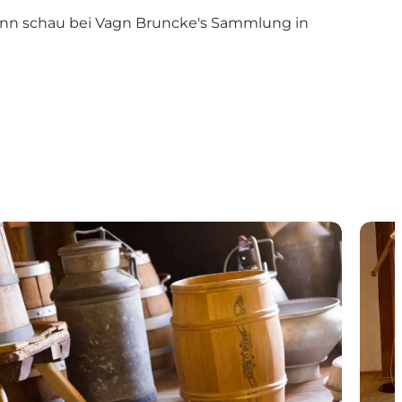
dann schau bei Vagn Bruncke's Sammlung in
Rønhaves Museum
Juhls