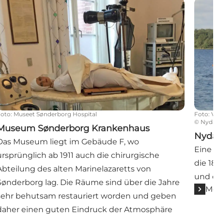
Museum Sønderborg Krankenhaus
Nydam
Foto
:
Museet Sønderborg Hospital
Foto
:
V
©
Nyda
Museum Sønderborg Krankenhaus
Nyda
Das Museum liegt im Gebäude F, wo
Eine 
ursprünglich ab 1911 auch die chirurgische
die 1
Abteilung des alten Marinelazaretts von
und ca
Sønderborg lag. Die Räume sind über die Jahre
Me
sehr behutsam restauriert worden und geben
daher einen guten Eindruck der Atmosphäre