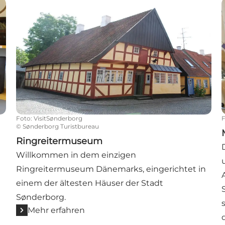
Ringreitermuseum
Foto
:
VisitSønderborg
©
Sønderborg Turistbureau
Ringreitermuseum
Willkommen in dem einzigen
Ringreitermuseum Dänemarks, eingerichtet in
einem der ältesten Häuser der Stadt
Sønderborg.
Mehr erfahren