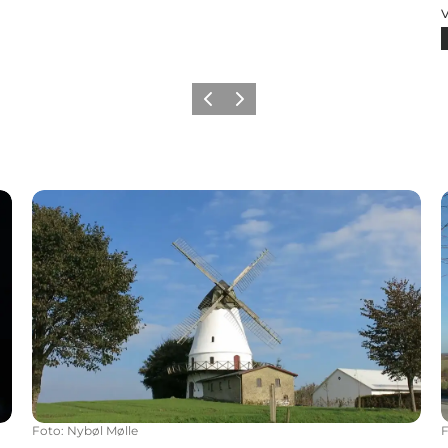
Zurück
Weiter
Nybøl Mølle
Foto
:
Nybøl Mølle