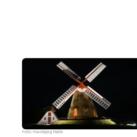
Havnbjerg Mølle - Geschichte
Foto
:
Havnbjerg Mølle